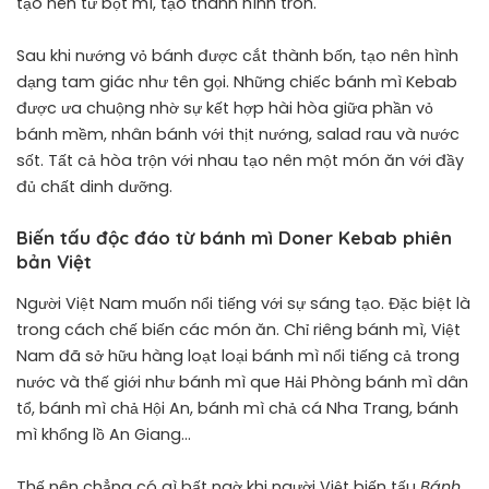
tạo nên từ bột mì, tạo thành hình tròn.
Sau khi nướng vỏ bánh được cắt thành bốn, tạo nên hình
dạng tam giác như tên gọi. Những chiếc bánh mì Kebab
được ưa chuộng nhờ sự kết hợp hài hòa giữa phần vỏ
bánh mềm, nhân bánh với thịt nướng, salad rau và nước
sốt. Tất cả hòa trộn với nhau tạo nên một món ăn với đầy
đủ chất dinh dưỡng.
Biến tấu độc đáo từ bánh mì Doner Kebab phiên
bản Việt
Người Việt Nam muốn nổi tiếng với sự sáng tạo. Đặc biệt là
trong cách chế biến các món ăn. Chỉ riêng bánh mì, Việt
Nam đã sở hữu hàng loạt loại bánh mì nổi tiếng cả trong
nước và thế giới như bánh mì que Hải Phòng bánh mì dân
tổ, bánh mì chả Hội An, bánh mì chả cá Nha Trang, bánh
mì khổng lồ An Giang…
Thế nên chẳng có gì bất ngờ khi người Việt biến tấu
Bánh