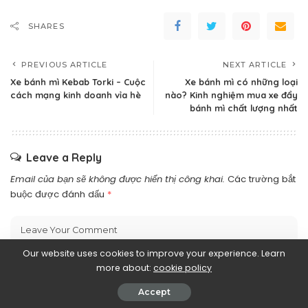
SHARES
PREVIOUS ARTICLE
NEXT ARTICLE
Xe bánh mì Kebab Torki – Cuộc
Xe bánh mì có những loại
cách mạng kinh doanh vỉa hè
nào? Kinh nghiệm mua xe đẩy
bánh mì chất lượng nhất
Leave a Reply
Email của bạn sẽ không được hiển thị công khai.
Các trường bắt
buộc được đánh dấu
*
Our website uses cookies to improve your experience. Learn
more about:
cookie policy
Accept