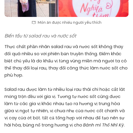
Món ăn được nhiều người yêu thích
Biến tấu từ salad rau và nước sốt
Thực chất phần nhân salad rau và nước sốt không thay
đổi quá nhiều so với phiên bản truyền thống. Điểm khác
biệt chủ yếu là do khẩu vị từng vùng miền mà người ta có
thể thay đổi loại rau, thay đổi công thức làm nước sốt cho
phù hợp.
Salad rau được làm từ nhiều loại rau thái chỉ hoặc cắt lát
mỏng trộn đều với gia vị. Tương tự nước sốt cũng được
làm từ các gia vị khác nhau tạo ra hương vị trung hòa
giữa vị ngọt tự nhiên, vị chua nhẹ của nước cốt chanh và
vị cay của ớt bột. tất cả tổng hợp với nhau để tạo nên sự
hài hòa, bùng nổ trong hương vị cho
Bánh mì Thổ Nhĩ Kỳ
.