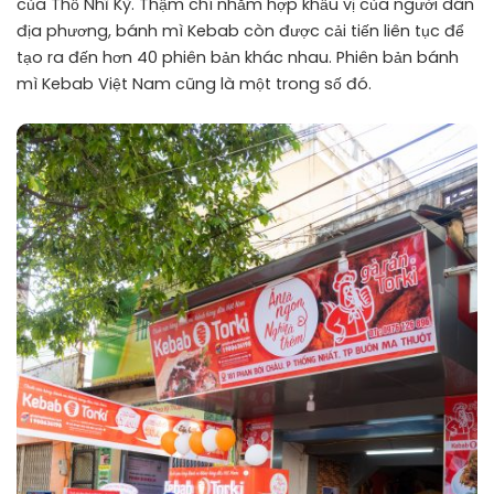
của Thổ Nhĩ Kỳ. Thậm chí nhằm hợp khẩu vị của người dân
địa phương, bánh mì Kebab còn được cải tiến liên tục để
tạo ra đến hơn 40 phiên bản khác nhau. Phiên bản bánh
mì Kebab Việt Nam cũng là một trong số đó.