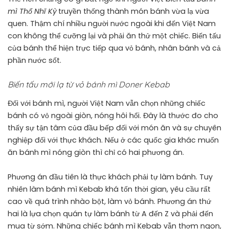
mì Thổ Nhĩ Kỳ
truyền thống thành món bánh vừa lạ vừa
quen. Thậm chí nhiều người nước ngoài khi đến Việt Nam
con không thể cưỡng lại và phải ăn thử một chiếc. Biến tấu
của bánh thể hiện trực tiếp qua vỏ bánh, nhân bánh và cả
phần nước sốt.
Biến tấu mới lạ từ vỏ bánh mì Doner Kebab
Đối với bánh mì, người Việt Nam vẫn chọn những chiếc
bánh có vỏ ngoài giòn, nóng hôi hổi. Đây là thước đo cho
thấy sự tận tâm của đầu bếp đối với món ăn và sự chuyên
nghiệp đối với thực khách. Nếu ở các quốc gia khác muốn
ăn bánh mì nóng giòn thì chỉ có hai phương án.
Phương án đầu tiên là thực khách phải tự làm bánh. Tuy
nhiên làm bánh mì Kebab khá tốn thời gian, yêu cầu rất
cao về quá trình nhào bột, làm vỏ bánh. Phương án thứ
hai là lựa chọn quán tự làm bánh từ A đến Z và phải đến
mua từ sớm. Những chiếc bánh mì Kebab vẫn thơm ngon,