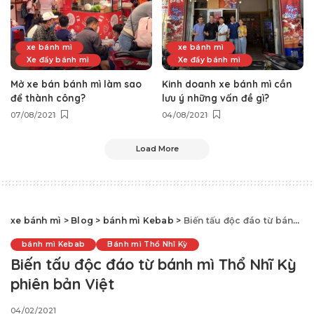
xe bánh mì
xe bánh mì
Xe đẩy bánh mì
Xe đẩy bánh mì
Mở xe bán bánh mì làm sao
Kinh doanh xe bánh mì cần
để thành công?
lưu ý những vấn đề gì?
07/08/2021
04/08/2021
Load More
xe bánh mì
>
Blog
>
bánh mì Kebab
>
Biến tấu độc đáo từ bánh mì Thổ Nhĩ Kỳ phiên bản Việt
bánh mì Kebab
Bánh mì Thổ Nhĩ Kỳ
Biến tấu độc đáo từ bánh mì Thổ Nhĩ Kỳ
phiên bản Việt
04/02/2021