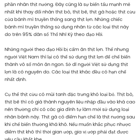
phần nhân thịt nướng. Đây cũng là sự biến tấu mạnh mẽ
nhất khi thay đổi nhân thịt bò, thịt bê, thịt gà hoặc thịt cừu
của bánh mì truyền thống sang thịt lợn. Những chiếc
bánh mì truyền thống sử dụng nhân từ các loại thịt này
do trên 95% dân số Thổ Nhĩ Kỳ theo đạo Hồi.
Những người theo đạo Hồi bị cấm ăn thịt lợn. Thế nhưng
người Việt Nam thì lại có thể sử dụng thịt lợn để chế biến
thành vô số món ăn ngon. Sở dĩ người Việt sử dụng thịt
lợn là có nguyên do. Các loại thịt khác đều có hạn chế
nhất định.
Cụ thể thịt cừu có mùi tanh đặc trưng khó loại bỏ. Thịt bò,
thịt bê thì có giá thành nguyên liệu nhập đầu vào khá cao
nên thường chỉ có các gia đình tự làm mới sử dụng loại
nhân bánh này. Thịt gà có điểm hạn chế là thịt nướng sau
khi chế biến thường khá khô. Nếu muốn khắc phục nhược
điểm thịt khô thì thời gian ướp, gia vị ướp phải đạt được
yêu cầu khắt khe.