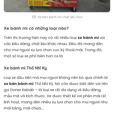
Xe bán bánh mì chất liệu inox
Xe bánh mì có những loại nào?
Trên thị trường hiện nay có rất nhiều loại
xe bánh mì
với
các kiểu dáng, chất liệu khác nhau. Điều đó mang đến
cho mọi người sự lựa chọn cực kỳ thoải mái. Trong đó,
một số loại xe phổ biến hơn cả là:
Xe bánh mì Thổ Nhĩ Kỳ
Loại xe đầu tiên mà mọi người không nên bỏ qua chính là
xe bán bánh mì
Thổ Nhĩ Kỳ. Nó còn được biết đến với tên
gọi Doner Kebab – là loại xe rất đa dạng về kiểu dáng,
mẫu mã và kích thước. Xe được thiết kế với phần mái rất
linh hoạt, mang đến nhiều sự lựa chọn cho mọi người như
mái bằng, mái chùa,…