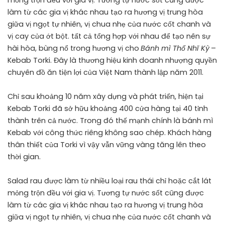
làm từ các gia vị khác nhau tạo ra hương vị trung hòa
giữa vị ngọt tự nhiên, vị chua nhẹ của nước cốt chanh và
vị cay của ớt bột. tất cả tổng hợp với nhau để tạo nên sự
hài hòa, bùng nổ trong hương vị cho
Bánh mì Thổ Nhĩ Kỳ
–
Kebab Torki. Đây là thương hiệu kinh doanh nhượng quyền
chuyên đồ ăn tiện lợi của Việt Nam thành lập năm 2011.
Chỉ sau khoảng 10 năm xây dựng và phát triển, hiện tại
Kebab Torki đã sở hữu khoảng 400 cửa hàng tại 40 tỉnh
thành trên cả nước. Trong đó thế mạnh chính là bánh mì
Kebab với công thức riêng không sao chép. Khách hàng
thân thiết của Torki vì vậy vẫn vững vàng tăng lên theo
thời gian.
Salad rau được làm từ nhiều loại rau thái chỉ hoặc cắt lát
mỏng trộn đều với gia vị. Tương tự nước sốt cũng được
làm từ các gia vị khác nhau tạo ra hương vị trung hòa
giữa vị ngọt tự nhiên, vị chua nhẹ của nước cốt chanh và