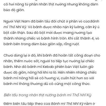
có hơi nóng từ phần nhân thịt nướng nhưng không đảm
bảo độ giòn.
Người Việt Nam đã biến tấu đôi chút ở phần vỏ của
Bánh
mì Thổ Nhĩ Kỳ
. Vỏ bánh được nhào nặn kỹ lưỡng, cán kỹ ủ
bột cẩn thận. Sau đó bột mới được mang nướng tạo
thành những chiếc vỏ bánh hình tròn. Khi cắt thành 4, vỏ
bánh bên trong đảm bảo giòn xốp, rỗng ruột.
Chưa dừng lại ở đó, khi bánh đã hoàn tất công đoạn cho
nhân, thêm nước sốt, người ta tiếp tục nướng lại chiếc
bánh. Nhờ đó bánh mì Kebab phiên bản Việt luôn giữ
được độ giòn, nóng hổi khi ra lò. Hiển nhiên những chiếc
bánh mì nóng hổi sẽ có hương vị, cuốn hút hơn so với
bánh mì thông thường dù có cùng một công thức.
Biến tấu trong nhân thịt nướng bánh mì Thổ Nhĩ Kỳ
Điểm biến tấu tiếp theo của
Bánh mì Thổ Nhĩ Kỳ
nằm ở