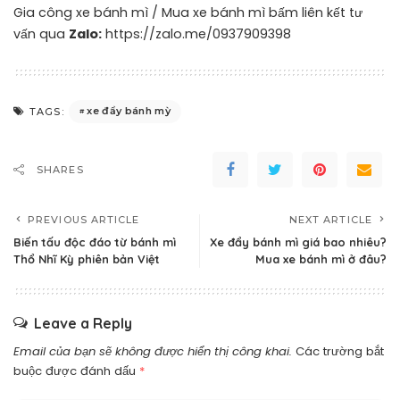
Gia công xe bánh mì / Mua xe bánh mì bấm liên kết tư
vấn qua
Zalo:
https://zalo.me/0937909398
xe đẩy bánh mỳ
TAGS:
SHARES
PREVIOUS ARTICLE
NEXT ARTICLE
Biến tấu độc đáo từ bánh mì
Xe đẩy bánh mì giá bao nhiêu?
Thổ Nhĩ Kỳ phiên bản Việt
Mua xe bánh mì ở đâu?
Leave a Reply
Email của bạn sẽ không được hiển thị công khai.
Các trường bắt
buộc được đánh dấu
*