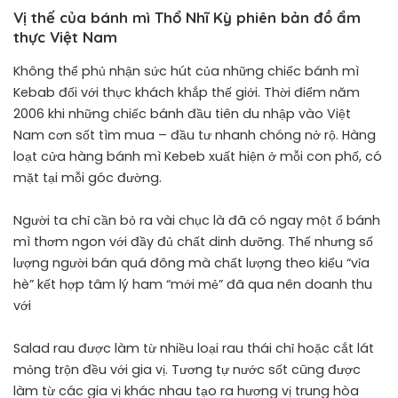
Vị thế của bánh mì Thổ Nhĩ Kỳ phiên bản đồ ẩm
thực Việt Nam
Không thể phủ nhận sức hút của những chiếc bánh mì
Kebab đối với thực khách khắp thế giới. Thời điểm năm
2006 khi những chiếc bánh đầu tiên du nhập vào Việt
Nam cơn sốt tìm mua – đầu tư nhanh chóng nở rộ. Hàng
loạt cửa hàng bánh mì Kebeb xuất hiện ở mỗi con phố, có
mặt tại mỗi góc đường.
Người ta chỉ cần bỏ ra vài chục là đã có ngay một ổ bánh
mì thơm ngon với đầy đủ chất dinh dưỡng. Thế nhưng số
lượng người bán quá đông mà chất lượng theo kiểu “vỉa
hè” kết hợp tâm lý ham “mới mẻ” đã qua nên doanh thu
với
Salad rau được làm từ nhiều loại rau thái chỉ hoặc cắt lát
mỏng trộn đều với gia vị. Tương tự nước sốt cũng được
làm từ các gia vị khác nhau tạo ra hương vị trung hòa