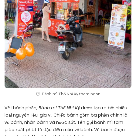
Bánh mì Thổ Nhĩ Kỳ thơm ngon
Về thành phần,
Bánh mì Thổ Nhĩ Kỳ
được tạo ra bởi nhiều
loại nguyên liệu, gia vị. Chiếc bánh gồm ba phần chính là
vỏ bánh, nhân bánh và nước sốt. Tên gọi bánh mì tam
giác xuất phát từ đặc điểm của vỏ bánh. Vỏ bánh được