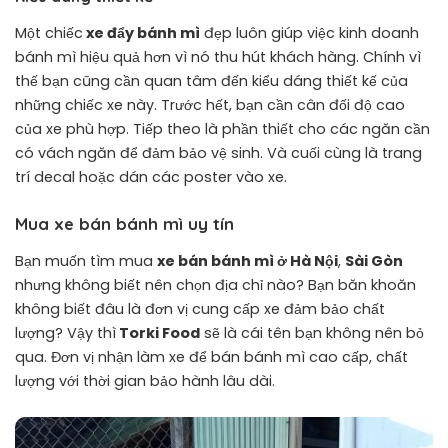
Một chiếc
xe đẩy bánh mì
đẹp luôn giúp việc kinh doanh
bánh mì
hiệu quả hơn vì nó thu hút khách hàng. Chính vì
thế bạn cũng cần quan tâm đến kiểu dáng thiết kế của
những chiếc xe này. Trước hết, bạn cần cân đối độ cao
của xe phù hợp. Tiếp theo là phần thiết cho các ngăn cần
có vách ngăn để đảm bảo vệ sinh. Và cuối cùng là trang
trí decal hoặc dán các poster vào xe.
Mua xe bán bánh mì uy tín
Bạn muốn tìm mua
xe bán bánh mì ở Hà Nội
,
Sài Gòn
nhưng không biết nên chọn địa chỉ nào? Bạn băn khoăn
không biết đâu là đơn vị cung cấp xe đảm bảo chất
lượng? Vậy thì
Torki Food
sẽ là cái tên bạn không nên bỏ
qua. Đơn vị nhận làm xe để bán bánh mì cao cấp, chất
lượng với thời gian bảo hành lâu dài.