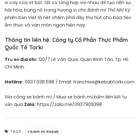
vị cay của ớt bột. tất cả tổng hợp với nhau để tạo nên sự
hài hòa, bùng nổ trong hương vị cho
Bánh mì Thổ Nhĩ Kỳ
phiên bản Việt là nét chấm phá đầy thu hút cho bữa tiệc
ẩm thực vô vàn món ngon hiện nay.
Thông tin liên hệ: Công ty Cổ Phần Thực Phẩm
Quốc Tế Torki
Trụ sở địa chỉ:
120/7 Lê Văn Quới, Quận Bình Tân, Tp. Hồ
Chí Minh.
Hotline:
0937.038.598 / Email: franchise@kebabtorki.com
Gia công xe bánh mì / Mua xe bánh mì bấm liên kết tư
vấn qua
Zalo:
https://zalo.me/0937909398
bánh mì Kebab
TAGS: