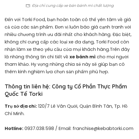
Địa chỉ cung cấp xe bán bánh mì chất lượng
Đến với
Torki Food
, bạn hoàn toàn có thể yên tâm về giá
cả của các sản phẩm. Đơn vị luôn báo giá cạnh tranh với
nhiều chương trình ưu đãi nhất cho khách hàng. Đặc biệt,
không chỉ cung cấp các loại xe đa dạng, Torki Food còn
nhận làm xe theo yêu cầu của mọi khách hàng.Trên đây
là những thông tin chi tiết về
xe bánh mì
cho mọi người
tham khảo. Hy vọng những chia sẻ này sẽ giúp bạn có
thêm kinh nghiệm lựa chọn sản phẩm phù hợp.
Thông tin liên hệ: Công ty Cổ Phần Thực Phẩm
Quốc Tế Torki
Trụ sở địa chỉ:
120/7 Lê Văn Quới, Quận Bình Tân, Tp. Hồ
Chí Minh.
Hotline:
0937.038.598 / Email: franchise@kebabtorki.com