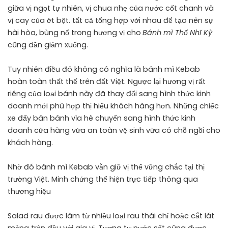
giữa vị ngọt tự nhiên, vị chua nhẹ của nước cốt chanh và
vị cay của ớt bột. tất cả tổng hợp với nhau để tạo nên sự
hài hòa, bùng nổ trong hương vị cho
Bánh mì Thổ Nhĩ Kỳ
cũng dần giảm xuống.
Tuy nhiên điều đó không có nghĩa là bánh mì Kebab
hoàn toàn thất thế trên đất Việt. Ngược lại hương vị rất
riêng của loại bánh này đã thay đổi sang hình thức kinh
doanh mới phù hợp thị hiếu khách hàng hơn. Những chiếc
xe đẩy bán bánh vỉa hè chuyển sang hình thức kinh
doanh cửa hàng vừa an toàn vệ sinh vừa có chỗ ngồi cho
khách hàng.
Nhờ đó bánh mì Kebab vẫn giữ vị thế vững chắc tại thị
trường Việt. Minh chứng thể hiện trực tiếp thông qua
thương hiệu
Salad rau được làm từ nhiều loại rau thái chỉ hoặc cắt lát
mỏng trộn đều với gia vị. Tương tự nước sốt cũng được