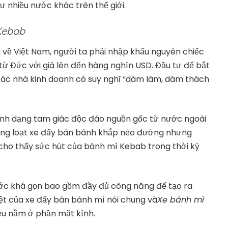
ư nhiều nước khác trên thế giới.
Kebab
 về Việt Nam, người ta phải nhập khẩu nguyên chiếc
ừ Đức với giá lên đến hàng nghìn USD. Đầu tư để bắt
các nhà kinh doanh có suy nghĩ “dám làm, dám thách
ình dạng tam giác độc đáo nguồn gốc từ nước ngoài
 hàng loạt xe đẩy bán bánh khắp nẻo đường nhưng
 cho thấy sức hút của bánh mì Kebab trong thời kỳ
ớc khá gọn bao gồm đầy đủ công năng để tạo ra
ệt của xe đẩy bán bánh mì nói chung và
Xe bánh mì
đều nằm ở phần mặt kính.