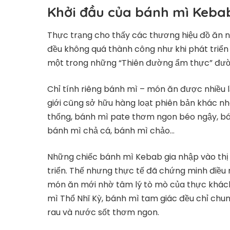
Khởi đầu của bánh mì Kebab
Thực trạng cho thấy các thương hiệu đồ ăn 
đều không quá thành công như khi phát triển
một trong những “Thiên đường ẩm thực” đườn
Chỉ tính riêng bánh mì – món ăn được nhiều 
giới cũng sở hữu hàng loạt phiên bản khác nh
thống, bánh mì pate thơm ngon béo ngậy, bá
bánh mì chả cá, bánh mì chảo…
Những chiếc bánh mì Kebab gia nhập vào thị
triển. Thế nhưng thực tế đã chứng minh điều 
món ăn mới nhờ tâm lý tò mò của thực khác
mì Thổ Nhĩ Kỳ, bánh mì tam giác đều chỉ chun
rau và nước sốt thơm ngon.