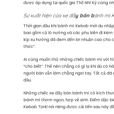
được áp dụng tại quốc gia Thổ Nhĩ Kỳ cũng nh
Sự xuất hiện của xe đẩ
y bán b
ánh mì 
Thời gian đầu khi bánh mì Kebab mới du nhập
bao gồm cả lò nướng và các phụ kiện đi kèm t
kịp xu hướng đã đem đến lợi nhuận cao cho 
thức”.
Ai cũng muốn thử những chiếc bánh mì với h
“cho biết”. Thế nên chẳng có gì lạ khi dù có
người bán vẫn làm chẳng ngơi tay. Tất cả đã
đầu.
Những chiếc xe đẩy bán bánh mì có kích thư
bánh mì thơm ngon, hợp vệ sinh. Điểm đặc bi
Kebab Torki
nói riêng được cải tiến sau này 