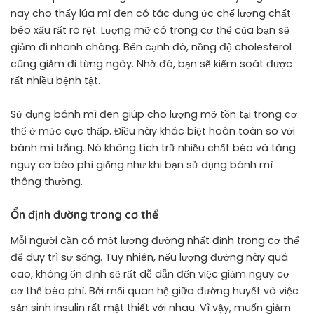
nay cho thấy lúa mì đen có tác dụng ức chế lượng chất
béo xấu rất rõ rệt. Lượng mỡ có trong cơ thể của bạn sẽ
giảm đi nhanh chóng. Bên cạnh đó, nồng độ cholesterol
cũng giảm đi từng ngày. Nhờ đó, bạn sẽ kiểm soát được
rất nhiều bệnh tật.
Sử dụng bánh mì đen giúp cho lượng mỡ tồn tại trong cơ
thể ở mức cực thấp. Điều này khác biệt hoàn toàn so với
bánh mì trắng. Nó không tích trữ nhiều chất béo và tăng
nguy cơ béo phì giống như khi bạn sử dụng bánh mì
thông thường.
Ổn định đường trong cơ thể
Mỗi người cần có một lượng đường nhất định trong cơ thể
để duy trì sự sống. Tuy nhiên, nếu lượng đường này quá
cao, không ổn định sẽ rất dễ dẫn đến việc giảm nguy cơ
cơ thể béo phì. Bởi mối quan hệ giữa đường huyết và việc
sản sinh insulin rất mật thiết với nhau. Vì vậy, muốn giảm