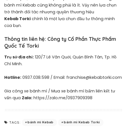
bánh mì Kebab cũng không phải là ít. Vậy nên lựa chọn
trở thành đối tác nhượng quyền thương hiệu
Kebab Torki
chính là một lựa chọn đầu tư thông minh
của bạn.
Thông tin liên hệ: Công ty Cổ Phần Thực Phẩm
Quốc Tế Torki
Trụ sở địa chỉ:
120/7 Lê Văn Quới, Quận Bình Tân, Tp. Hồ
Chí Minh.
Hotline:
0937.038.598 / Email: franchise@kebabtorki.com
Gia công xe bánh mì / Mua xe bánh mì bấm liên kết tư
vấn qua
Zalo:
https://zalo.me/0937909398
bánh mì Kebab
bánh mì Kebab Torki
TAGS: