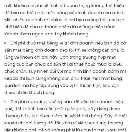
một khoản chi phí cố định rất quan trọng không thể thiếu
để bạn có thể phát triển công việc kinh doanh của mình.
Một chiếc xe bánh mì chính là nơi bạn nướng thịt, nơi bạn
chế biến để cho ra thành phẩm là những chiếc bánh
Kebab thơm ngon trao tay khách hang.
Chi phí thuê mặt bằng, vị trí kinh doanh: nếu bạn đã có
sẵn mặt bằng kinh doanh đẹp rồi thì sẽ không cần phải lo
lắng về khoản chi phí này. Còn trong trường hợp mặt
bằng của bạn chưa có sẵn thì đi thuê hoặc mua là điều
chắc chắn. Tuy nhiên đối với mô hình kinh doanh bánh mì
Kebab thì bạn cũng không cần phải thuê một mặt bằng
quá lớn mà hãy tập trung vào vị trí thuận tiện, tiếp cận
được nhiều khách hàng.
Chi phí maketing, quảng cáo: để việc kinh doanh hiệu
quả, đắt khách bạn cần phải quảng bá, gây dựng được
thương hiệu, tạo được niềm tin với khách hàng. Đây là một
khoản chi phí tương đối tốn kém vì việc tạo dựng thương
hiệu không phải dễ và không phải là chuyện một sớm một