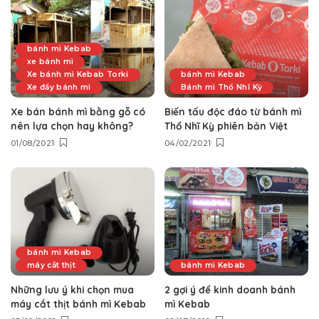
bánh mì Kebab
xe bánh mì
Xe bánh mì Kebab Torki
bánh mì Kebab
Xe đẩy bánh mì
Bánh mì Thổ Nhĩ Kỳ
Xe bán bánh mì bằng gỗ có
Biến tấu độc đáo từ bánh mì
nên lựa chọn hay không?
Thổ Nhĩ Kỳ phiên bản Việt
01/08/2021
04/02/2021
bánh mì Kebab
máy cắt thịt
bánh mì Kebab
Những lưu ý khi chọn mua
2 gợi ý để kinh doanh bánh
máy cắt thịt bánh mì Kebab
mì Kebab