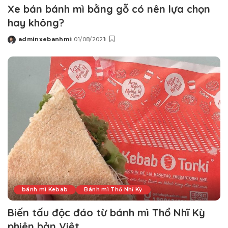
Xe bán bánh mì bằng gỗ có nên lựa chọn
hay không?
adminxebanhmi
01/08/2021
Posted
by
bánh mì Kebab
Bánh mì Thổ Nhĩ Kỳ
Biến tấu độc đáo từ bánh mì Thổ Nhĩ Kỳ
phiên bản Việt