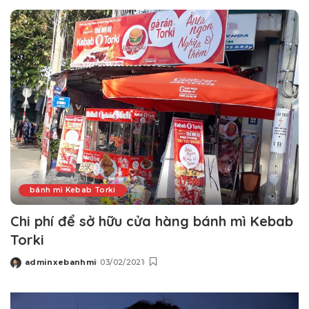
by
bánh mì Kebab Torki
Chi phí để sở hữu cửa hàng bánh mì Kebab
Torki
adminxebanhmi
03/02/2021
Posted
by