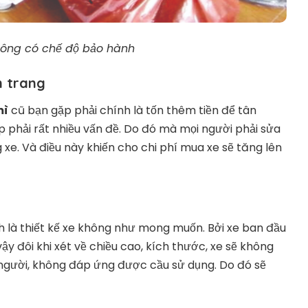
hông có chế độ bảo hành
n trang
mì
cũ bạn gặp phải chính là tốn thêm tiền để tân
p phải rất nhiều vấn đề. Do đó mà mọi người phải sửa
g xe. Và điều này khiến cho chi phí mua xe sẽ tăng lên
 là thiết kế xe không như mong muốn. Bởi xe ban đầu
y đôi khi xét về chiều cao, kích thước, xe sẽ không
gười, không đáp ứng được cầu sử dụng. Do đó sẽ