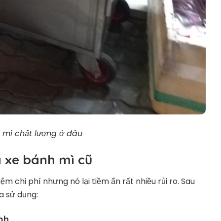
mì chất lượng ở đâu
 xe bánh mì cũ
ệm chi phí nhưng nó lại tiềm ẩn rất nhiều rủi ro. Sau
a sử dụng:
nh