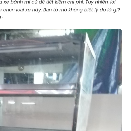
 xe bánh mì
cũ để tiết kiệm chi phí. Tuy nhiên, lời
chọn loại xe này. Bạn tò mò không biết lý do là gì?
h.