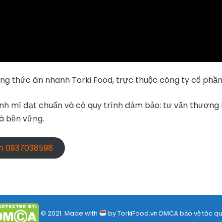
ng thức ăn nhanh Torki Food, trực thuộc công ty cổ phần
bánh mì đạt chuẩn và có quy trình đảm bảo: tư vấn thương
và bền vững.
nh 0937038598
© 2021. Made with
by TorkiFood.vn DMCA bảo vệ tác qu